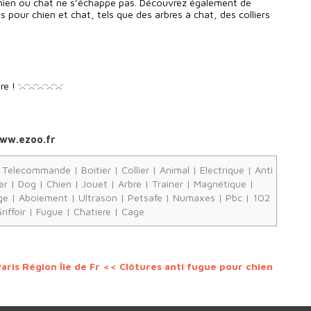
chien ou chat ne s'échappe pas. Découvrez également de
 pour chien et chat, tels que des arbres à chat, des colliers
re !
/www.ezoo.fr
|
Telecommande
|
Boitier
|
Collier
|
Animal
|
Electrique
|
Anti
er
|
Dog
|
Chien
|
Jouet
|
Arbre
|
Trainer
|
Magnétique
|
ge
|
Aboiement
|
Ultrason
|
Petsafe
|
Numaxes
|
Pbc
|
102
riffoir
|
Fugue
|
Chatiere
|
Cage
aris Région Île de Fr
<< Clôtures anti fugue pour chien