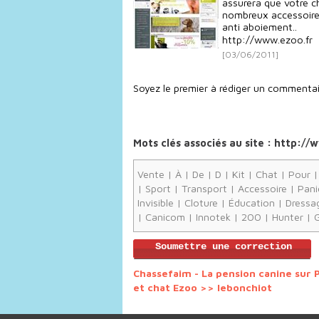
assurera que votre 
nombreux accessoires
anti aboiement..
http://www.ezoo.fr
[03/06/2011]
Soyez le premier à rédiger un commentai
Mots clés associés au site : http:/
Vente
|
À
|
De
|
D
|
Kit
|
Chat
|
Pour
|
Sport
|
Transport
|
Accessoire
|
Pani
Invisible
|
Cloture
|
Éducation
|
Dressa
|
Canicom
|
Innotek
|
200
|
Hunter
|
G
Soumettre une correction
Chassefaim - La pension canine sur P
et chat Ezoo >>
lebonchiot