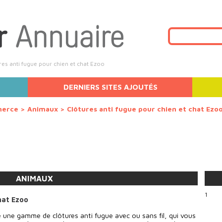
res anti fugue pour chien et chat Ezoo
DERNIERS SITES AJOUTÉS
merce
>
Animaux
>
Clôtures anti fugue pour chien et chat Ezo
ANIMAUX
1
hat Ezoo
 une gamme de clôtures anti fugue avec ou sans fil, qui vous