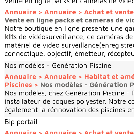
Vente en ligne packs et caméras de vidé
Annuaire
>
Annuaire
>
Achat et vent
Vente en ligne packs et caméras de vi
Notre boutique en ligne présente une 
kit
s de vidéosurveillance, de caméras de 
matériel de vidéo surveillance(enregistreu
connectique, objectif, émetteur, récepteur
Nos modèles - Génération Piscine
Annuaire
>
Annuaire
>
Habitat et a
Piscines
>
Nos modèles - Génération P
Nos modèles, chez Génération Piscine : F
installateur de coques polyester. Notre
également la rénnovation des piscines e
Bip portail
Annuaire
>
Annuaire
>
Achat et vent