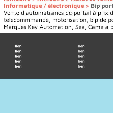
Informatique / électronique
>
Bip port
Vente d'automatismes de portail à prix d
telecommmande, motorisation, bip de por
Marques Key Automation, Sea, Came a pe
lien
lien
lien
lien
lien
lien
lien
lien
lien
lien