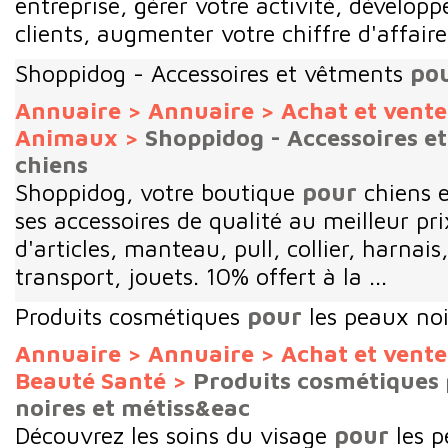
entreprise, gérer votre activité, développ
clients, augmenter votre chiffre d'affaires
Shoppidog - Accessoires et vêtments
po
Annuaire
>
Annuaire
>
Achat et vent
Animaux
>
Shoppidog - Accessoires e
chiens
Shoppidog, votre boutique
pour
chiens e
ses accessoires de qualité au meilleur p
d'articles, manteau, pull, collier, harnais,
transport, jouets. 10% offert à la ...
Produits cosmétiques
pour
les peaux noi
Annuaire
>
Annuaire
>
Achat et vent
Beauté Santé
>
Produits cosmétiques 
noires et métiss&eac
Découvrez les soins du visage
pour
les p