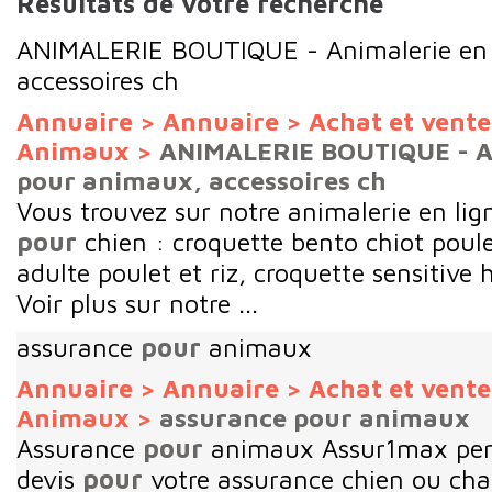
Résultats de votre recherche
ANIMALERIE BOUTIQUE - Animalerie en 
accessoires ch
Annuaire
>
Annuaire
>
Achat et vent
Animaux
>
ANIMALERIE BOUTIQUE - An
pour animaux, accessoires ch
Vous trouvez sur notre animalerie en lig
pour
chien : croquette bento chiot poulet
adulte poulet et riz, croquette sensitive 
Voir plus sur notre ...
assurance
pour
animaux
Annuaire
>
Annuaire
>
Achat et vent
Animaux
>
assurance pour animaux
Assurance
pour
animaux Assur1max perm
devis
pour
votre assurance chien ou ch