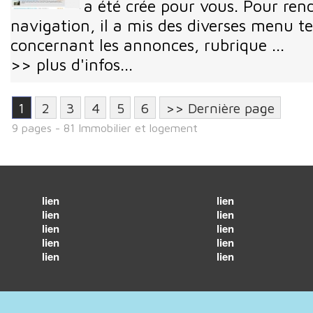
a été crée pour vous. Pour rend
navigation, il a mis des diverses menu te
concernant les annonces, rubrique ...
>> plus d'infos...
1
2
3
4
5
6
>> Dernière page
9 pages - 81 Immobilier et logement
lien
lien
lien
lien
lien
lien
lien
lien
lien
lien