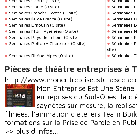
Séminaires Centre
(0 site)
Séminaires 
Séminaires Corse
(0 site)
Séminaires 
Séminaires Franche Comté
(0 site)
Séminaires 
Séminaires Ile de France
(0 site)
Séminaires L
Séminaires Limousin
(0 site)
Séminaires L
Séminaires Midi - Pyrénées
(0 site)
Séminaires N
Séminaires Pays de la Loire
(0 site)
Séminaires P
Séminaires Poitou - Charentes
(0 site)
Séminaires P
site)
Séminaires Rhône-Alpes
(0 site)
Séminaires T
Pièces de théâtre entreprises à 
http://www.monentrepriseestunescene
Mon Entreprise Est Une Scène
entreprises du Sud-Ouest la cré
saynètes sur mesure, la réalisa
filmées, l'animation d'ateliers Team Buil
formations sur la Prise de Parole en Publi
>> plus d'infos...