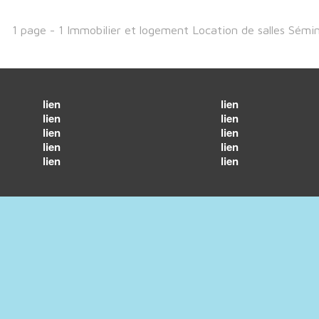
1 page - 1 Immobilier et logement Location de salles Sémin
lien
lien
lien
lien
lien
lien
lien
lien
lien
lien