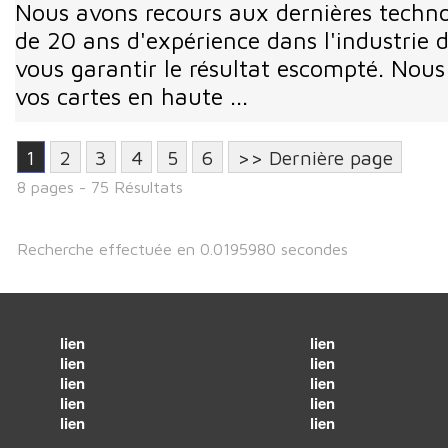
Nous avons recours aux dernières technol
de 20 ans d'expérience dans l'industrie d
vous garantir le résultat escompté. Nou
vos cartes en haute ...
1
2
3
4
5
6
>> Dernière page
8 pages - 75 Résultats
Recherche effectuée en 0.0195980 secondes
lien
lien
lien
lien
lien
lien
lien
lien
lien
lien