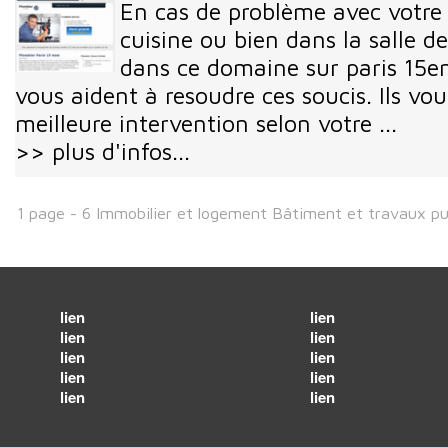
En cas de problème avec votre
cuisine ou bien dans la salle de
dans ce domaine sur paris 15
vous aident à resoudre ces soucis. Ils vo
meilleure intervention selon votre ...
>> plus d'infos...
1 page - 6 Immobilier et logement Bâtiment et travaux pu
lien
lien
lien
lien
lien
lien
lien
lien
lien
lien