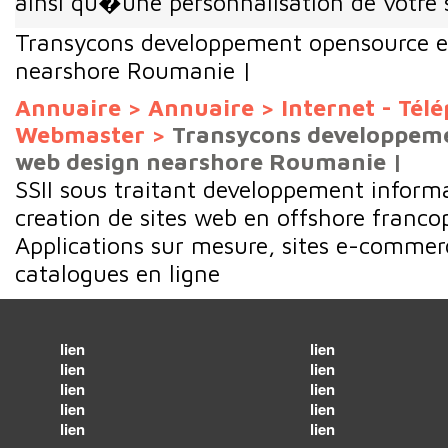
ainsi qu�une personnalisation de votre s
Transycons developpement opensource e
nearshore Roumanie |
Annuaire
>
Annuaire
>
Internet - Tél
Webmaster
>
Transycons developpeme
web design nearshore Roumanie |
SSII sous traitant developpement inform
creation de sites web en offshore fran
Applications sur mesure, sites e-commerc
catalogues en ligne
lien
lien
lien
lien
lien
lien
lien
lien
lien
lien