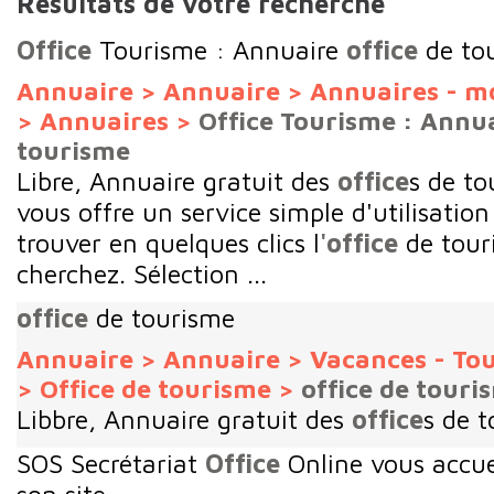
Résultats de votre recherche
Office
Tourisme : Annuaire
office
de to
Annuaire
>
Annuaire
>
Annuaires - m
>
Annuaires
>
Office Tourisme : Annua
tourisme
Libre, Annuaire gratuit des
office
s de t
vous offre un service simple d'utilisation
trouver en quelques clics l
'office
de tour
cherchez. Sélection ...
office
de tourisme
Annuaire
>
Annuaire
>
Vacances - To
>
Office de tourisme
>
office de touri
Libbre, Annuaire gratuit des
office
s de 
SOS Secrétariat
Office
Online vous accuei