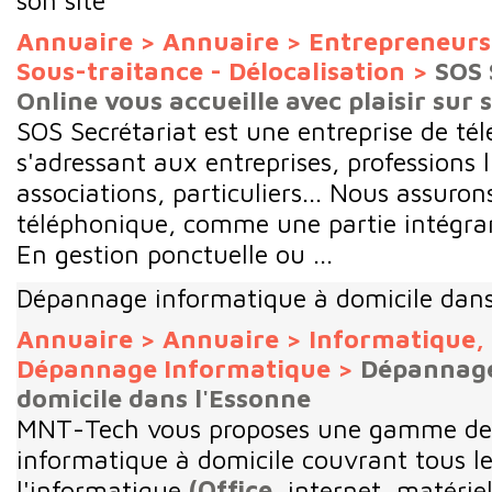
son site
Annuaire
>
Annuaire
>
Entrepreneurs 
Sous-traitance - Délocalisation
>
SOS 
Online vous accueille avec plaisir sur 
SOS Secrétariat est une entreprise de tél
s'adressant aux entreprises, professions l
associations, particuliers... Nous assur
téléphonique, comme une partie intégran
En gestion ponctuelle ou ...
Dépannage informatique à domicile dans
Annuaire
>
Annuaire
>
Informatique, 
Dépannage Informatique
>
Dépannage
domicile dans l'Essonne
MNT-Tech vous proposes une gamme de
informatique à domicile couvrant tous l
l'informatique
(Office
, internet, matérie