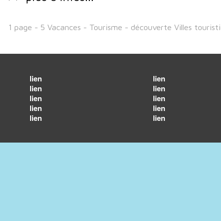
1 page - 5 Vacances - Tourisme - découverte Villes tourist
lien
lien
lien
lien
lien
lien
lien
lien
lien
lien