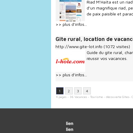
Riad M'Haïta est un ria
d'un magnifique riad, p
de paix paisible et para
>> plus d'infos...
Gite rural, location de vacanc
http://www.gite-lot.info
(1072 visites)
Guide du gite rural, ch
réussir vos vacances.
>> plus d'infos...
1
2
3
4
4 pages - 36 Vacances - Tourisme - découverte Gîtes- 
lien
lien