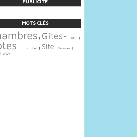
PUBLICITÉ
MOTS CLÉS
hambres
Gîtes-
|
|
|
Http
ôtes
Site
|
|
|
|
|
Infos
Lien
Vacances
|
Www