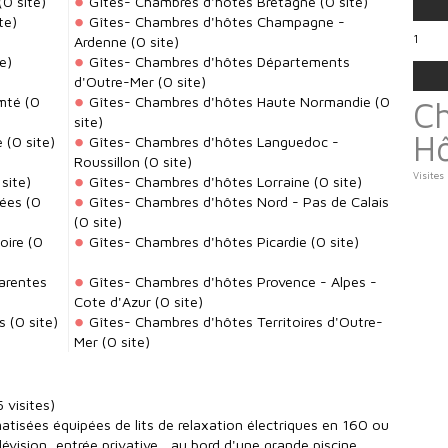
(0 site)
Gîtes- Chambres d'hôtes Bretagne
(0 site)
te)
Gîtes- Chambres d'hôtes Champagne -
1
Ardenne
(0 site)
e)
Gîtes- Chambres d'hôtes Départements
d'Outre-Mer
(0 site)
mté
(0
Gîtes- Chambres d'hôtes Haute Normandie
(0
C
site)
H
e
(0 site)
Gîtes- Chambres d'hôtes Languedoc -
Roussillon
(0 site)
Visites
site)
Gîtes- Chambres d'hôtes Lorraine
(0 site)
nées
(0
Gîtes- Chambres d'hôtes Nord - Pas de Calais
(0 site)
oire
(0
Gîtes- Chambres d'hôtes Picardie
(0 site)
arentes
Gîtes- Chambres d'hôtes Provence - Alpes -
Cote d'Azur
(0 site)
s
(0 site)
Gîtes- Chambres d'hôtes Territoires d'Outre-
Mer
(0 site)
 visites)
atisées équipées de lits de relaxation électriques en 160 ou
lévision, entrée privative... au bord d'une grande piscine