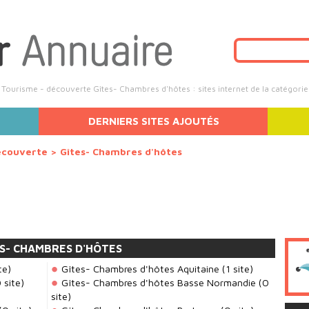
Tourisme - découverte Gîtes- Chambres d'hôtes : sites internet de la catégori
DERNIERS SITES AJOUTÉS
écouverte
>
Gîtes- Chambres d'hôtes
S- CHAMBRES D'HÔTES
te)
Gîtes- Chambres d'hôtes Aquitaine
(1 site)
 site)
Gîtes- Chambres d'hôtes Basse Normandie
(0
site)