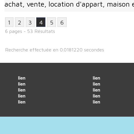
achat, vente, location d'appart, maison 
1
2
3
4
5
6
6 pages - 53 Résultats
Recherche effectuée en 0.0181220 secondes
lien
lien
lien
lien
lien
lien
lien
lien
lien
lien