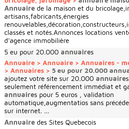
bricolage, jardinage
>
annuaire mais
Annuaire
de la maison et du bricolage,in
artisans,fabricants,énergies
renouvelables,décoration,constructeurs,i
classés et notés.Annonces locations vente
d'agence immobilière
5 eu pour 20.000
annuaire
s
Annuaire
>
Annuaire
>
Annuaires - m
>
Annuaires
>
5 eu pour 20.000 annua
ajoutez votre site sur 20.000
annuaire
s
seulement référencement immédiat et g
annuaire
s pour 5 euros , validation
automatique,augmentatios sans précédent
sur internet. ...
Annuaire
des Sites Quebecois