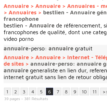
Annuaire
>
Annuaire
>
Annuaires - m
>
Annuaires
>
bestlien - Annuaire gén
francophone
bestlien -
Annuaire
de référencement, s
francophones de qualité, dont une categ
video porno
annuaire
-perso:
annuaire
gratuit
Annuaire
>
Annuaire
>
Internet - Tél
de sites
>
annuaire-perso: annuaire g
annuaire
generaliste en lien dur, refere
internet gratuit sans lien de retour obliga
1
2
3
4
5
6
7
8
9
10
11
>
39 pages - 381 Résultats