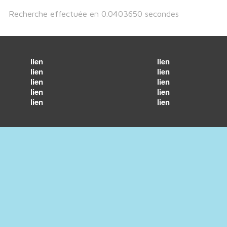
Recherche effectuée en 0.0403650 secondes
lien
lien
lien
lien
lien
lien
lien
lien
lien
lien