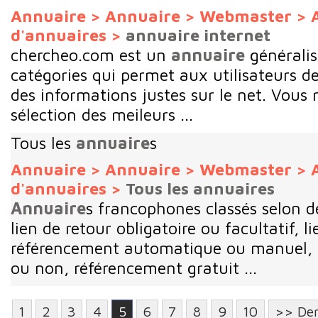
Annuaire
>
Annuaire
>
Webmaster
>
d'annuaires
>
annuaire internet
chercheo.com est un
annuaire
généralis
catégories qui permet aux utilisateurs d
des informations justes sur le net. Vous 
sélection des meileurs ...
Tous les
annuaire
s
Annuaire
>
Annuaire
>
Webmaster
>
d'annuaires
>
Tous les annuaires
Annuaire
s francophones classés selon de
lien de retour obligatoire ou facultatif, 
référencement automatique ou manuel, si
ou non, référencement gratuit ...
1
2
3
4
5
6
7
8
9
10
>> Der