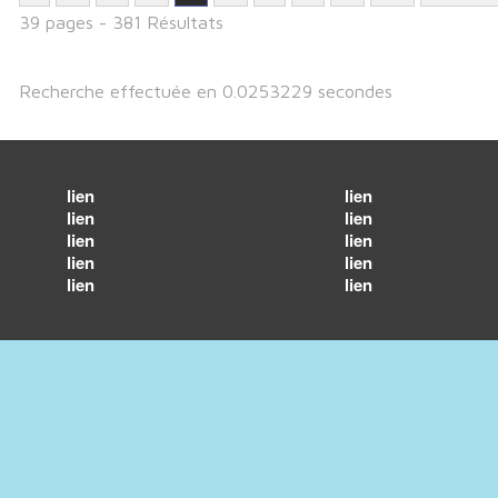
39 pages - 381 Résultats
Recherche effectuée en 0.0253229 secondes
lien
lien
lien
lien
lien
lien
lien
lien
lien
lien