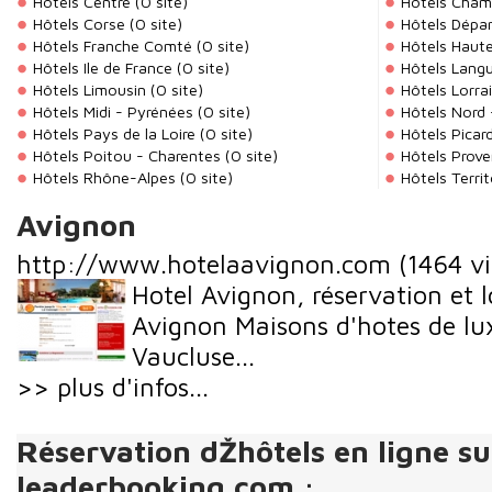
Hôtels Centre
(0 site)
Hôtels Cham
Hôtels Corse
(0 site)
Hôtels Dépa
Hôtels Franche Comté
(0 site)
Hôtels Haut
Hôtels Ile de France
(0 site)
Hôtels Langu
Hôtels Limousin
(0 site)
Hôtels Lorra
Hôtels Midi - Pyrénées
(0 site)
Hôtels Nord 
Hôtels Pays de la Loire
(0 site)
Hôtels Picar
Hôtels Poitou - Charentes
(0 site)
Hôtels Prove
Hôtels Rhône-Alpes
(0 site)
Hôtels Terri
Avignon
http://www.hotelaavignon.com
(1464 vi
Hotel Avignon, réservation et l
Avignon Maisons d'hotes de lu
Vaucluse...
>> plus d'infos...
Réservation dŽhôtels en ligne su
leaderbooking.com :