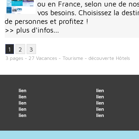
ou en France, selon une de no
vos besoins. Choisissez la dest
de personnes et profitez !
>> plus d'infos...
1
2
3
3 pages - 27 Vacances - Tourisme - découverte Hôtels
lien
lien
lien
lien
lien
lien
lien
lien
lien
lien