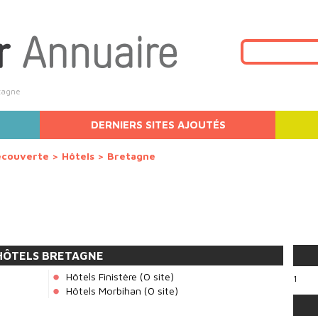
tagne
DERNIERS SITES AJOUTÉS
écouverte
>
Hôtels
>
Bretagne
HÔTELS BRETAGNE
Hôtels Finistère
(0 site)
1
Hôtels Morbihan
(0 site)