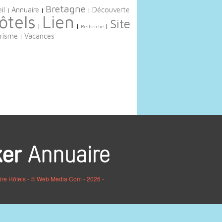
Bretagne
il
Annuaire
Découverte
|
|
|
ôtels
Lien
Site
|
|
|
Recherche
risme
Vacances
|
ire Hôtels - © Web Media Com - 2026 -