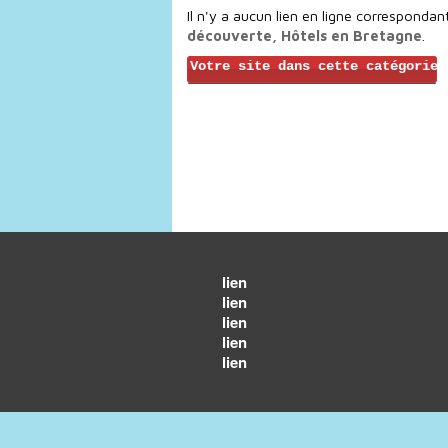
Il n'y a aucun lien en ligne correspondan
découverte, Hôtels en Bretagne
.
Votre site dans cette catégorie
lien
lien
lien
lien
lien