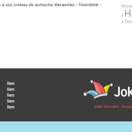
t à vos critères de recherche
Vacances - Tourisme -
Accue
H
|
Tou
|
lien
lien
lien
lien
lien
Joker Annuaire : Annua