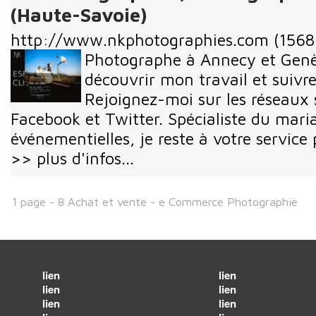
(Haute-Savoie)
http://www.nkphotographies.com
(1568 
Photographe à Annecy et Genèv
découvrir mon travail et suivr
Rejoignez-moi sur les réseaux
Facebook et Twitter. Spécialiste du mari
événementielles, je reste à votre service 
>> plus d'infos...
1 page - 8 Achat et vente - e Commerce Photographie
lien
lien
lien
lien
lien
lien