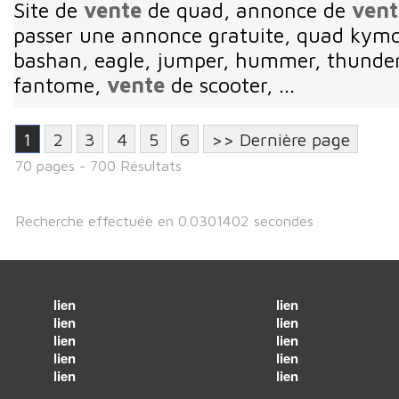
Site de
vente
de quad, annonce de
vent
passer une annonce gratuite, quad kymco
bashan, eagle, jumper, hummer, thunder,
fantome,
vente
de scooter, ...
1
2
3
4
5
6
>> Dernière page
70 pages - 700 Résultats
Recherche effectuée en 0.0301402 secondes
lien
lien
lien
lien
lien
lien
lien
lien
lien
lien