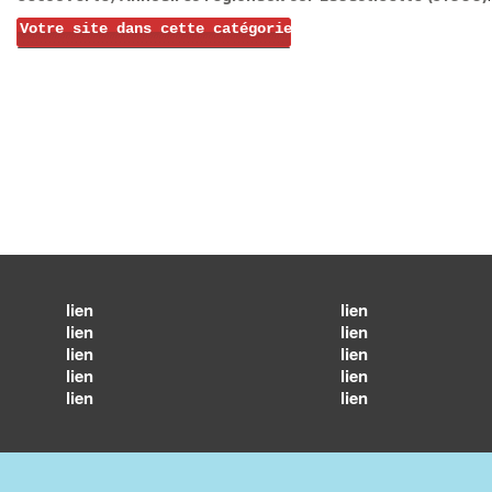
Votre site dans cette catégorie
lien
lien
lien
lien
lien
lien
lien
lien
lien
lien