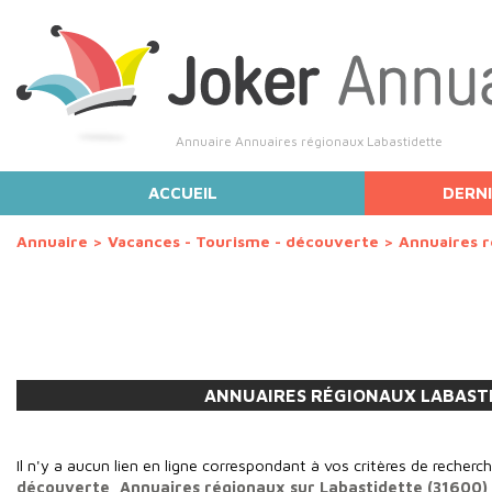
Annuaire Annuaires régionaux Labastidette
ACCUEIL
DERNI
Annuaire
>
Vacances - Tourisme - découverte
>
Annuaires 
ANNUAIRES RÉGIONAUX LABAST
Il n'y a aucun lien en ligne correspondant à vos critères de recherc
découverte, Annuaires régionaux sur Labastidette (31600)
.