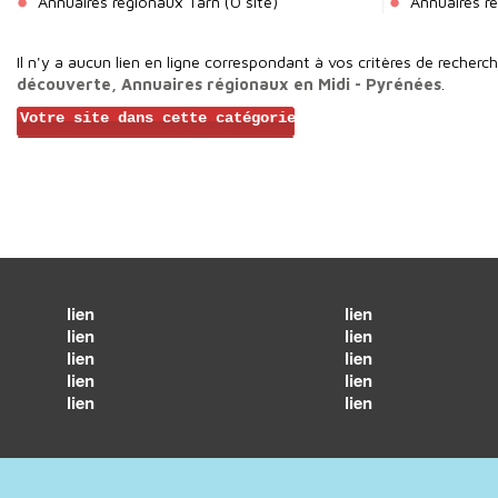
Annuaires régionaux Tarn
(0 site)
Annuaires r
Il n'y a aucun lien en ligne correspondant à vos critères de recherc
découverte, Annuaires régionaux en Midi - Pyrénées
.
Votre site dans cette catégorie
lien
lien
lien
lien
lien
lien
lien
lien
lien
lien