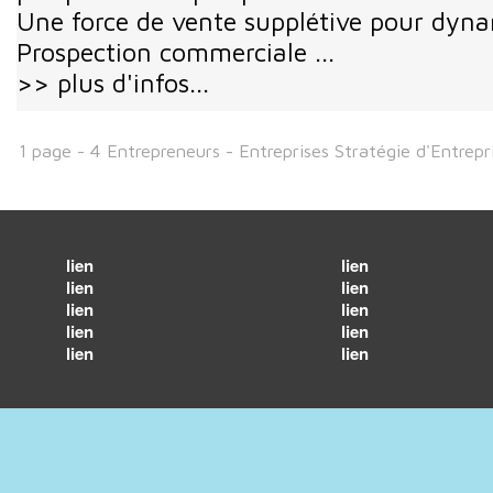
Une force de vente supplétive pour dynam
Prospection commerciale ...
>> plus d'infos...
1 page - 4 Entrepreneurs - Entreprises Stratégie d'Entrepr
lien
lien
lien
lien
lien
lien
lien
lien
lien
lien