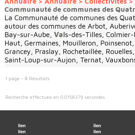
Annuaire
>
Annuaire
>
Collectivités
>
Communauté de communes des Quatre
La Communauté de communes des Quat
autour des communes de Arbot, Auberiv
Bay-sur-Aube,
Val
s-des-Tilles, Colmier-
Haut, Germaines, Mouilleron, Poinsenot,
Grancey, Praslay, Rochetaillée, Rouelle
Saint-Loup-sur-Aujon, Ternat, Vauxbons,
1 page - 8 Résultats
Recherche effectuée en 0.0158379 secondes
lien
lien
lien
lien