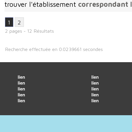
trouver l'établissement
correspondant
l
1
2
2 pages - 12 Résultats
Recherche effectuée en 0.0239661 secondes
lien
lien
lien
lien
lien
lien
lien
lien
lien
lien