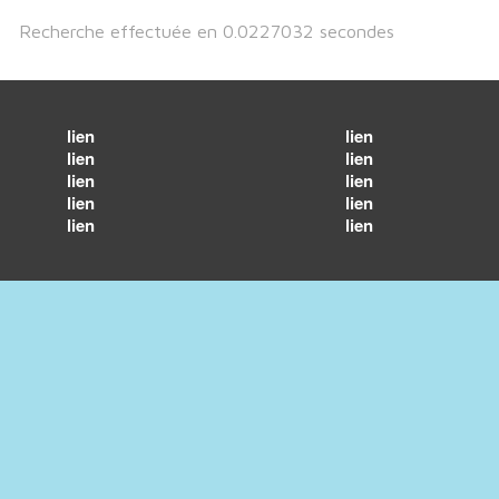
Recherche effectuée en 0.0227032 secondes
lien
lien
lien
lien
lien
lien
lien
lien
lien
lien