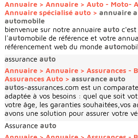
Annuaire
>
Annuaire
>
Auto - Moto- A
Annuaire spécialisé auto
>
annuaire 
automobile
bienvenue sur notre annuaire
auto
c'est
l
'auto
mobile de référence et votre annua
référencement web du monde
auto
mobi
assurance
auto
Annuaire
>
Annuaire
>
Assurances - B
Assurances Auto
>
assurance auto
auto
s-assurances.com est un comparate
adaptée à vos besoins : quel que soit v
votre âge, les garanties souhaitées,vos 
avons une solution pour assurer votre véhi
Assurance
auto
Annuaire
>
Annuaire
>
Assurances - B