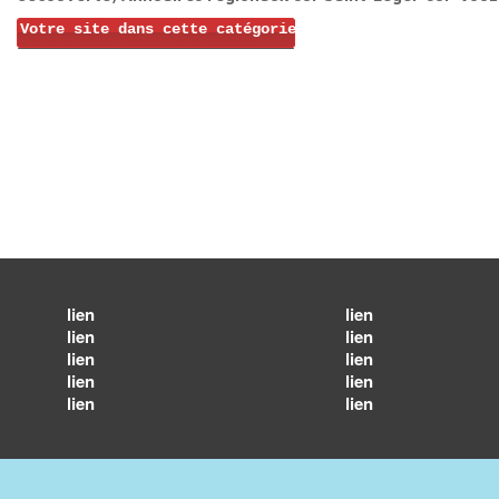
Votre site dans cette catégorie
lien
lien
lien
lien
lien
lien
lien
lien
lien
lien