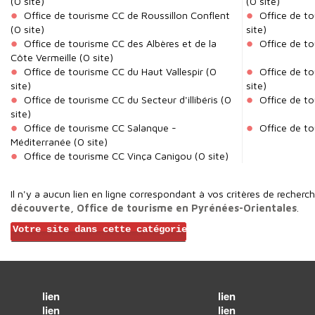
(0 site)
(0 site)
Office de tourisme CC de Roussillon Conflent
Office de t
(0 site)
site)
Office de tourisme CC des Albères et de la
Office de t
Côte Vermeille
(0 site)
Office de tourisme CC du Haut Vallespir
(0
Office de to
site)
site)
Office de tourisme CC du Secteur d'illibéris
(0
Office de to
site)
Office de tourisme CC Salanque -
Office de t
Méditerranée
(0 site)
Office de tourisme CC Vinça Canigou
(0 site)
Il n'y a aucun lien en ligne correspondant à vos critères de recherc
découverte, Office de tourisme en Pyrénées-Orientales
.
Votre site dans cette catégorie
lien
lien
lien
lien