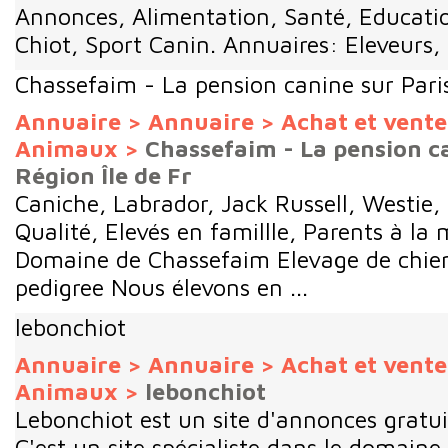
Annonces, Alimentation, Santé, Educati
Chiot, Sport Canin. Annuaires: Eleveurs, C
Chassefaim - La pension canine sur Paris
Annuaire
>
Annuaire
>
Achat et vent
Animaux
>
Chassefaim - La pension c
Région Île de Fr
Caniche, Labrador, Jack Russell, Westie, 
Qualité, Elevés en famillle, Parents à la
Domaine de Chassefaim Elevage de chien
pedigree Nous élevons en ...
lebonchiot
Annuaire
>
Annuaire
>
Achat et vent
Animaux
>
lebonchiot
Lebonchiot est un site d'annonces gratui
C'est un site spécialiste dans le domaine