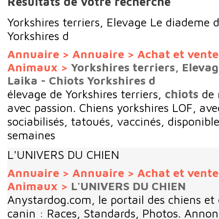
Résultats de votre recherche
Yorkshires terriers, Elevage Le diademe d
Yorkshires d
Annuaire
>
Annuaire
>
Achat et vent
Animaux
>
Yorkshires terriers, Eleva
Laika - Chiots Yorkshires d
élevage de Yorkshires terriers,
chiots
de 
avec passion. Chiens yorkshires LOF, ave
sociabilisés, tatoués, vaccinés, disponibl
semaines
L'UNIVERS DU CHIEN
Annuaire
>
Annuaire
>
Achat et vent
Animaux
>
L'UNIVERS DU CHIEN
Anystardog.com, le portail des chiens e
canin : Races, Standards, Photos. Annonc