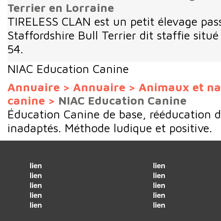
Terrier en Lorraine
TIRELESS CLAN est un petit élevage pas
Staffordshire Bull Terrier dit staffie situ
54.
NIAC Education Canine
Annuaire
>
Annuaire
>
Animaux et na
canine
>
NIAC Education Canine
Éducation Canine de base, rééducation
inadaptés. Méthode ludique et positive.
lien
lien
lien
lien
lien
lien
lien
lien
lien
lien