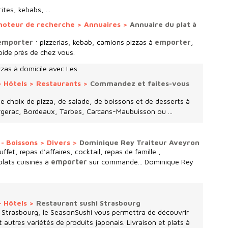
rites, kebabs, ...
 moteur de recherche
>
Annuaires
>
Annuaire du plat à
mporter
: pizzerias, kebab, camions pizzas à
emporter
,
apide près de chez vous.
zas à domicile avec Les
- Hôtels
>
Restaurants
>
Commandez et faites-vous
e choix de pizza, de salade, de boissons et de desserts à
ergerac, Bordeaux, Tarbes, Carcans-Maubuisson ou ...
- Boissons
>
Divers
>
Dominique Rey Traiteur Aveyron
fet, repas d'affaires, cocktail, repas de famille ,
plats cuisinés à
emporter
sur commande... Dominique Rey
- Hôtels
>
Restaurant sushi Strasbourg
r Strasbourg, le SeasonSushi vous permettra de découvrir
et autres variétés de produits japonais. Livraison et plats à