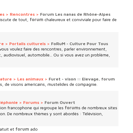
ies
>
Rencontres
>
Forum Les nanas de Rhône-Alpes
scute de tout,
forum
chaleureux et conviviale pour faire de
ure
>
Portails culturels
>
FoRuM - Culture Pour Tous
i vous voulez faire des rencontres, parler environnement,
, audiovisuel, automobile... Ou si vous avez un problème,
nature
>
Les animaux
>
Furet - vison :: Elevage, forum
s, de visons americains, mustelides de compagnie.
éléphonie
>
Forums
>
Forum Ouvert
ion francophone qui regroupe les
forum
s de nombreux sites
on. De nombreux thèmes y sont abordés : Télévision,
tuit et
forum
ado