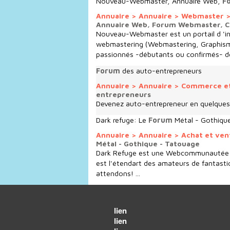
Nouveau-Webmaster, Annuaire Web,
F
Annuaire
>
Annuaire
>
Webmaster
Annuaire Web, Forum Webmaster,
Nouveau-Webmaster est un portail d 'in
webmastering (Webmastering, Graphis
passionnés -débutants ou confirmés- de
Forum
des auto-entrepreneurs
Annuaire
>
Annuaire
>
Commerce e
entrepreneurs
Devenez auto-entrepreneur en quelques c
Dark refuge: Le
Forum
Métal - Gothiqu
Annuaire
>
Annuaire
>
Achat et ve
Métal - Gothique - Tatouage
Dark Refuge est une Webcommunautée s
est l'étendart des amateurs de fantast
attendons! ...
lien
lien