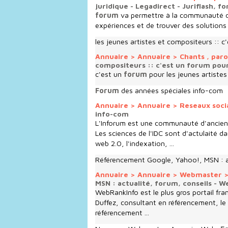
juridique - Legadirect - Juriflash, f
forum
va permettre à la communauté des
expériences et de trouver des solutions 
les jeunes artistes et compositeurs :: c
Annuaire
>
Annuaire
>
Chants , par
compositeurs :: c'est un forum pour
c'est un
forum
pour les jeunes artistes
Forum
des années spéciales info-com
Annuaire
>
Annuaire
>
Reseaux soci
info-com
L'Inforum est une communauté d'ancien
Les sciences de l'IDC sont d'actulaité da
web 2.0, l'indexation, ...
Référencement Google, Yahoo!, MSN : a
Annuaire
>
Annuaire
>
Webmaster
MSN : actualité, forum, conseils - 
WebRankInfo est le plus gros portail fra
Duffez, consultant en référencement, le 
référencement ...