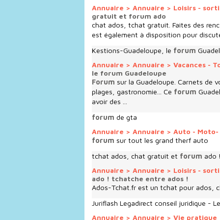
Annuaire
>
Annuaire
>
Loisirs - sort
gratuit et forum ado
chat ados, tchat gratuit. Faites des ren
est également à disposition pour discut
Kestions-Guadeloupe, le
forum
Guade
Annuaire
>
Annuaire
>
Vacances - T
le forum Guadeloupe
Forum
sur la Guadeloupe. Carnets de v
plages, gastronomie... Ce
forum
Guadelo
avoir des ...
forum
de gta
Annuaire
>
Annuaire
>
Auto - Moto-
forum
sur tout les grand therf auto
tchat ados, chat gratuit et
forum
ado !
Annuaire
>
Annuaire
>
Loisirs - sort
ado ! tchatche entre ados !
Ados-Tchat.fr est un tchat pour ados, 
Juriflash Legadirect conseil juridique - Le
Annuaire
>
Annuaire
>
Vie pratique