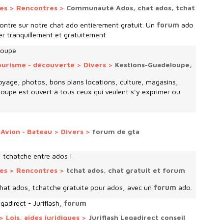
ies
>
Rencontres
>
Communauté Ados, chat ados, tchat
contre sur notre chat ado entièrement gratuit. Un
forum
ado
er tranquillement et gratuitement
loupe
ourisme - découverte
>
Divers
>
Kestions-Guadeloupe,
oyage, photos, bons plans locations, culture, magasins,
upe est ouvert à tous ceux qui veulent s'y exprimer ou
 Avion - Bateau
>
Divers
>
forum de gta
 tchatche entre ados !
ies
>
Rencontres
>
tchat ados, chat gratuit et forum
chat ados, tchatche gratuite pour ados, avec un
forum
ado.
gadirect - Juriflash,
forum
>
Lois, aides juridiques
>
Juriflash Legadirect conseil