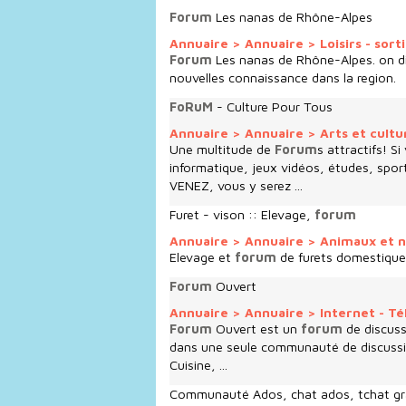
Forum
Les nanas de Rhône-Alpes
Annuaire
>
Annuaire
>
Loisirs - sort
Forum
Les nanas de Rhône-Alpes. on di
nouvelles connaissance dans la region.
FoRuM
- Culture Pour Tous
Annuaire
>
Annuaire
>
Arts et cult
Une multitude de
Forum
s attractifs! S
informatique, jeux vidéos, études, sport
VENEZ, vous y serez ...
Furet - vison :: Elevage,
forum
Annuaire
>
Annuaire
>
Animaux et 
Elevage et
forum
de furets domestique
Forum
Ouvert
Annuaire
>
Annuaire
>
Internet - T
Forum
Ouvert est un
forum
de discuss
dans une seule communauté de discussi
Cuisine, ...
Communauté Ados, chat ados, tchat gra