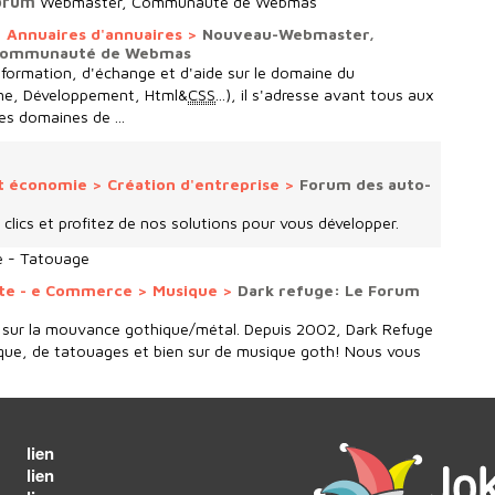
orum
Webmaster, Communauté de Webmas
>
Annuaires d'annuaires
>
Nouveau-Webmaster,
 Communauté de Webmas
formation, d'échange et d'aide sur le domaine du
me, Développement, Html&
CSS
...), il s'adresse avant tous aux
s domaines de ...
t économie
>
Création d'entreprise
>
Forum des auto-
lics et profitez de nos solutions pour vous développer.
e - Tatouage
nte - e Commerce
>
Musique
>
Dark refuge: Le Forum
ur la mouvance gothique/métal. Depuis 2002, Dark Refuge
ique, de tatouages et bien sur de musique goth! Nous vous
lien
lien