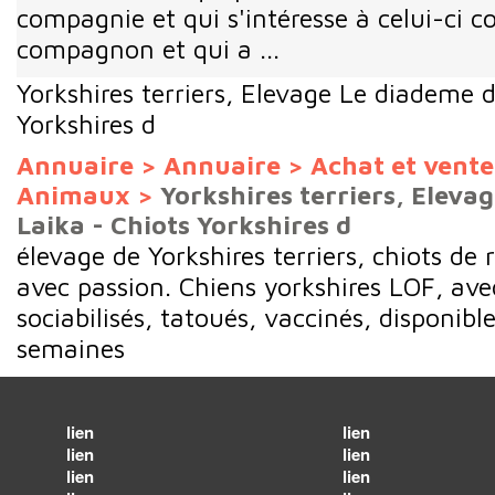
compagnie et qui s'intéresse à celui-ci 
compagnon et qui a ...
Yorkshires terriers, Elevage Le diademe d
Yorkshires d
Annuaire
>
Annuaire
>
Achat et vent
Animaux
>
Yorkshires terriers, Eleva
Laika - Chiots Yorkshires d
élevage de Yorkshires terriers, chiots de 
avec passion. Chiens yorkshires LOF, ave
sociabilisés, tatoués, vaccinés, disponibl
semaines
lien
lien
lien
lien
lien
lien