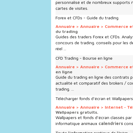
personnalisé et de nombreux supports 
cartes de visites.
Forex et CFDs - Guide du trading
Annuaire
>
Annuaire
>
Commerce e
du trading
Guides des traders Forex et CFDs. Analys
concours de trading. conseils pour les 
réel ...
CFD Trading - Bourse en ligne
Annuaire
>
Annuaire
>
Commerce e
en ligne
Guide du trading en ligne des contrats p
actualité et comparatif des brokers / co
trading. ...
Télécharger fonds d'écran et Wallpapers 
Annuaire
>
Annuaire
>
Internet - T
Wallpapers gratuits.
Wallpapers et fonds d'écran classés par
informatique animaux
calendriers
cons
Toute l'information pratique de l'Isère 