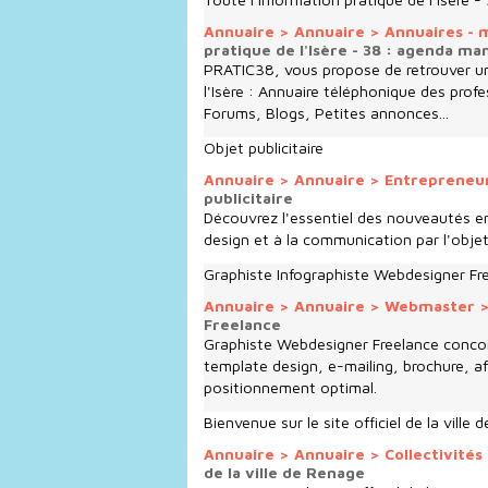
Annuaire
>
Annuaire
>
Annuaires -
pratique de l'Isère - 38 : agenda ma
PRATIC38, vous propose de retrouver u
l'Isère : Annuaire téléphonique des pro
Forums, Blogs, Petites annonces...
Objet publicitaire
Annuaire
>
Annuaire
>
Entrepreneur
publicitaire
Découvrez l'essentiel des nouveautés en 
design et à la communication par l'objet
Graphiste Infographiste Webdesigner Fr
Annuaire
>
Annuaire
>
Webmaster
Freelance
Graphiste Webdesigner Freelance concoit
template design, e-mailing, brochure, a
positionnement optimal.
Bienvenue sur le site officiel de la ville
Annuaire
>
Annuaire
>
Collectivités
de la ville de Renage