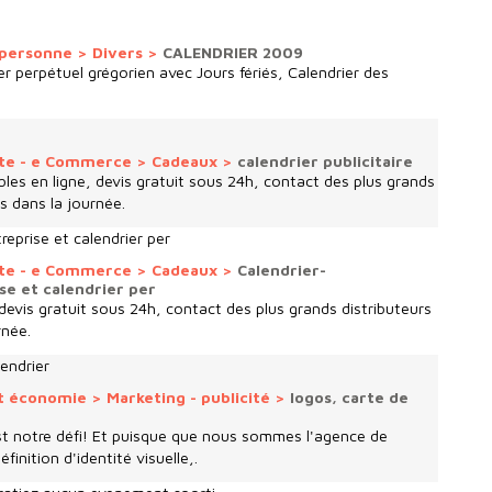
a personne
>
Divers
>
CALENDRIER 2009
r perpétuel grégorien avec Jours fériés, Calendrier des
nte - e Commerce
>
Cadeaux
>
calendrier publicitaire
les en ligne, devis gratuit sous 24h, contact des plus grands
es dans la journée.
treprise et calendrier per
nte - e Commerce
>
Cadeaux
>
Calendrier-
ise et calendrier per
devis gratuit sous 24h, contact des plus grands distributeurs
rnée.
lendrier
t économie
>
Marketing - publicité
>
logos, carte de
 est notre défi! Et puisque que nous sommes l'agence de
inition d'identité visuelle,.