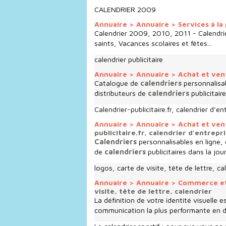
CALENDRIER 2009
Annuaire
>
Annuaire
>
Services à l
Calendrier 2009, 2010, 2011 - Calendrie
saints, Vacances scolaires et fêtes...
calendrier publicitaire
Annuaire
>
Annuaire
>
Achat et ve
Catalogue de
calendriers
personnalisab
distributeurs de
calendriers
publicitair
Calendrier-publicitaire.fr, calendrier d'en
Annuaire
>
Annuaire
>
Achat et ve
publicitaire.fr, calendrier d'entrepr
Calendriers
personnalisables en ligne, 
de
calendriers
publicitaires dans la jou
logos, carte de visite, tête de lettre, ca
Annuaire
>
Annuaire
>
Commerce e
visite, tête de lettre, calendrier
La définition de votre identité visuelle
communication la plus performante en déf