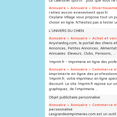
Le calendrier sportif : pour que vous n
Annuaire
>
Annuaire
>
Divertissem
ratiez aucun evenement sporti
Oxylane Village vous propose tout un pa
choisir en ligne. N'hésitez pas à tester u
L'UNIVERS DU CHIEN
Annuaire
>
Annuaire
>
Achat et ve
Anystardog.com, le portail des chiens e
Annonces, Petites Annonces, Alimentati
Annuaires: Eleveurs, Clubs, Pensions, ...
1mprim.fr - imprimerie en ligne des prof
Annuaire
>
Annuaire
>
Commerce e
imprimerie en ligne des professionn
1mprim.fr, votre imprimeur en ligne spéc
discount. Le site 1mprim.fr repose sur u
graphiques, de l'imprimerie ...
Objet publicitaire personnalisé
Annuaire
>
Annuaire
>
Commerce e
personnalisé
Lesgrandesimprimeries.com est un outil 