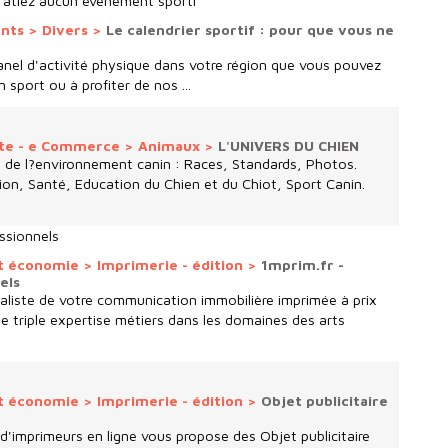
e ratiez aucun evenement sporti
ents
>
Divers
>
Le calendrier sportif : pour que vous ne
nel d'activité physique dans votre région que vous pouvez
n sport ou à profiter de nos ...
nte - e Commerce
>
Animaux
>
L'UNIVERS DU CHIEN
t de l?environnement canin : Races, Standards, Photos.
on, Santé, Education du Chien et du Chiot, Sport Canin.
essionnels
t économie
>
Imprimerie - édition
>
1mprim.fr -
els
ialiste de votre communication immobilière imprimée à prix
ne triple expertise métiers dans les domaines des arts
t économie
>
Imprimerie - édition
>
Objet publicitaire
d'imprimeurs en ligne vous propose des Objet publicitaire