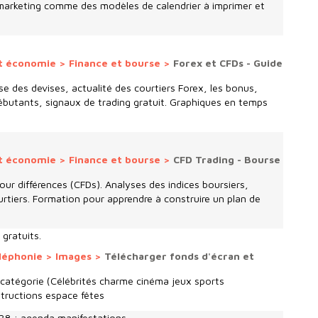
marketing comme des modèles de calendrier à imprimer et
t économie
>
Finance et bourse
>
Forex et CFDs - Guide
e des devises, actualité des courtiers Forex, les bonus,
débutants, signaux de trading gratuit. Graphiques en temps
t économie
>
Finance et bourse
>
CFD Trading - Bourse
our différences (CFDs). Analyses des indices boursiers,
urtiers. Formation pour apprendre à construire un plan de
gratuits.
éléphonie
>
Images
>
Télécharger fonds d'écran et
 catégorie (Célébrités charme cinéma jeux sports
tructions espace fêtes
- 38 : agenda manifestations