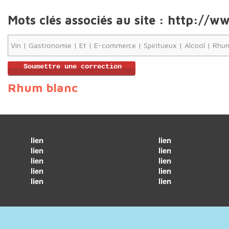
Mots clés associés au site : http:/
Vin
|
Gastronomie
|
Et
|
E-commerce
|
Spiritueux
|
Alcool
|
Rhu
Soumettre une correction
Rhum blanc
lien
lien
lien
lien
lien
lien
lien
lien
lien
lien