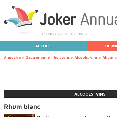
Site Alcools, vins : Rhum blanc
ACCUEIL
DERNI
Annuaire
>
Gastronomie - Boissons
>
Alcools, vins
>
Rhum b
ALCOOLS, VINS
Rhum blanc