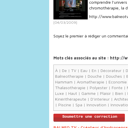
comprendre l'univers d
chromothérapie, la 
http://www.balneotv
[04/03/2009]
Soyez le premier à rédiger un commentai
Mots clés associés au site : http:/
À
|
De
|
TV
|
Eau
|
En
|
Décorateur
|
D
Balneotherapie
|
Douche
|
Douches
|
Hammam
|
Aromatherapie
|
Economie
Thalasothérapie
|
Polyester
|
Fonte
|
Luxe
|
Haut
|
Gamme
|
Plaisir
|
Bien
|
Kinérithérapeute
|
D'interieur
|
Archite
|
Piscine
|
Spa
|
Innovation
|
Innovati
Soumettre une correction
BALNEO TV - Créateur d'hydrosensa