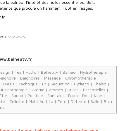
e la balnéo, l'intérêt des huiles essentielles, de la
détente que procure un hammam. Tout en images.
.fr
re !
/www.balneotv.fr
esign
|
Tes
|
Hydro
|
Balneotv
|
Balneo
|
Hydrotherapie
|
Baignoire
|
Baignoires
|
Massage
|
Chromotherapie
|
|
D'eau
|
Technique
|
Et
|
Seduction
|
Hydreco
|
Thalso
|
Musicothérapie
|
Arome
|
Aromes
|
Huiles
|
Essentielles
|
Etre
|
Sauna
|
Prestige
|
Sanitaire
|
Form
|
Dos
|
Kiné
|
cte
|
Cellulite
|
Mal
|
Au
|
La
|
Tete
|
Détente
|
Salle
|
Bain
ons
tions >>
Sejour thalasso spa ou balneotherapie