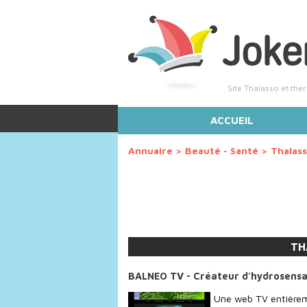
Site Thalasso et th
ACCUEIL
Annuaire
>
Beauté - Santé
>
Thalas
TH
BALNEO TV - Créateur d'hydrosensa
Une web TV entièreme