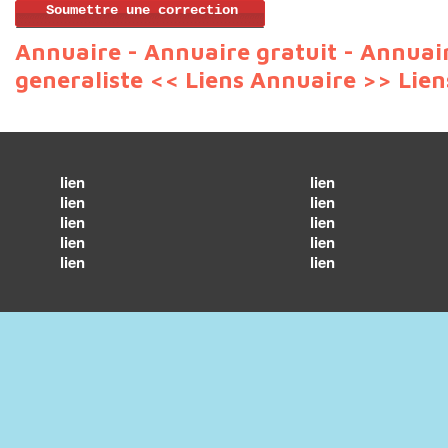
Soumettre une correction
Annuaire - Annuaire gratuit - Annuai
generaliste
<< Liens Annuaire >>
Lien
lien
lien
lien
lien
lien
lien
lien
lien
lien
lien