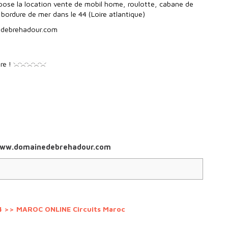
ose la location vente de mobil home, roulotte, cabane de
bordure de mer dans le 44 (Loire atlantique)
debrehadour.com
re !
://www.domainedebrehadour.com
4 >>
MAROC ONLINE Circuits Maroc