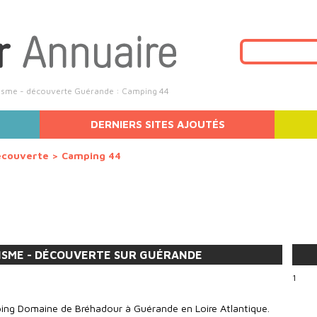
risme - découverte Guérande : Camping 44
DERNIERS SITES AJOUTÉS
écouverte
>
Camping 44
ISME - DÉCOUVERTE SUR GUÉRANDE
1
ing Domaine de Bréhadour à Guérande en Loire Atlantique.