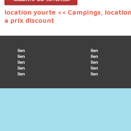
Soumettre une correction
location yourte
<< Campings, locatio
a prix discount
lien
lien
lien
lien
lien
lien
lien
lien
lien
lien