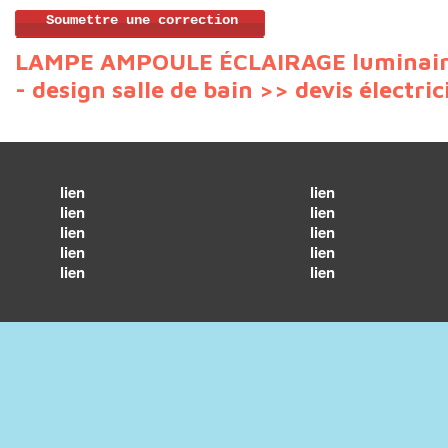
Soumettre une correction
LAMPE AMPOULE ÉCLAIRAGE luminai
- design salle de bain >>
devis électric
lien
lien
lien
lien
lien
lien
lien
lien
lien
lien