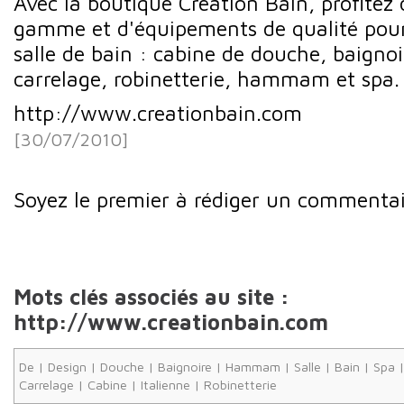
Avec la boutique Création Bain, profitez
gamme et d'équipements de qualité pou
salle de bain : cabine de douche, baignoi
carrelage, robinetterie, hammam et spa.
http://www.creationbain.com
[30/07/2010]
Soyez le premier à rédiger un commentai
Mots clés associés au site :
http://www.creationbain.com
De
|
Design
|
Douche
|
Baignoire
|
Hammam
|
Salle
|
Bain
|
Spa
Carrelage
|
Cabine
|
Italienne
|
Robinetterie