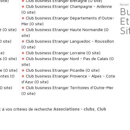
site)
Club business Etranger Bretagne
(0 site)
Accueil
)
Club business Etranger Champagne - Ardenne
Bu
(0 site)
Et
Club business Etranger Départements d'Outre-
Mer
(0 site)
Si
é
(0 site)
Club business Etranger Haute Normandie
(0
site)
 site)
Club business Etranger Languedoc - Roussillon
(0 site)
te)
Club business Etranger Lorraine
(0 site)
s
(0 site)
Club business Etranger Nord - Pas de Calais
(0
site)
re
(0 site)
Club business Etranger Picardie
(0 site)
entes
(0
Club business Etranger Provence - Alpes - Cote
d'Azur
(0 site)
0 site)
Club business Etranger Territoires d'Outre-Mer
(0 site)
t à vos critères de recherche
Associations - clubs, Club