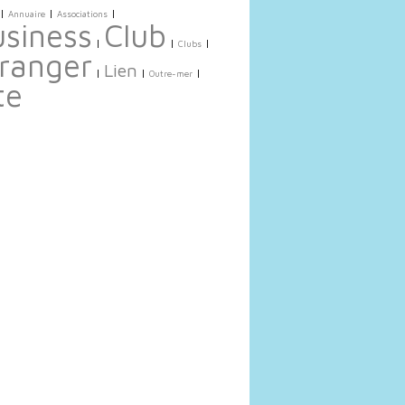
|
|
|
Annuaire
Associations
siness
Club
|
|
|
Clubs
ranger
Lien
|
|
|
Outre-mer
te