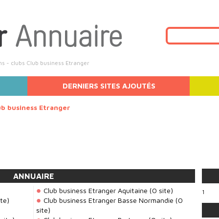
s - clubs Club business Etranger
DERNIERS SITES AJOUTÉS
ub business Etranger
ANNUAIRE
Club business Etranger Aquitaine
(0 site)
1
te)
Club business Etranger Basse Normandie
(0
site)