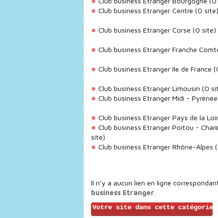
Club business Etranger Bourgogne
(0 
Club business Etranger Centre
(0 site
Club business Etranger Corse
(0 site)
Club business Etranger Franche Comt
Club business Etranger Ile de France
(0
Club business Etranger Limousin
(0 si
Club business Etranger Midi - Pyrénée
Club business Etranger Pays de la Loi
Club business Etranger Poitou - Char
site)
Club business Etranger Rhône-Alpes
(
Il n'y a aucun lien en ligne correspondan
business Etranger
.
Votre site dans cette catégorie