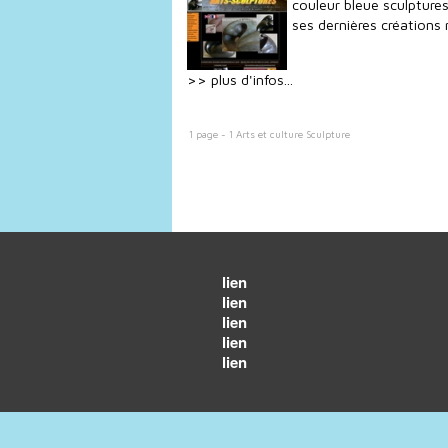
couleur bleue sculptures 
ses dernières création
>> plus d'infos...
1 page - 1 Arts et culture Sculpture
lien
lien
lien
lien
lien