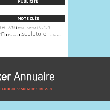
PUBLICITÉ
MOTS CLÉS
ire
Arts
Culture
|
|
|
|
|
Bleue
Couleur
en
Sculpture
|
|
|
|
Proposer
Sculptures
re Sculpture - © Web Media Com - 2026 -