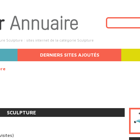
ure Sculpture : sites internet de la catégorie Sculpture
DERNIERS SITES AJOUTÉS
ure
SCULPTURE
isites)