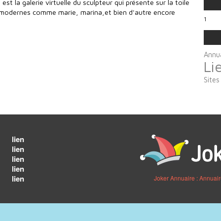
est la galerie virtuelle du sculpteur qui présente sur la toile
s modernes comme marie, marina,et bien d'autre encore
1
Annua
Li
Sites
lien
lien
lien
lien
lien
Joker Annuaire : Annuai