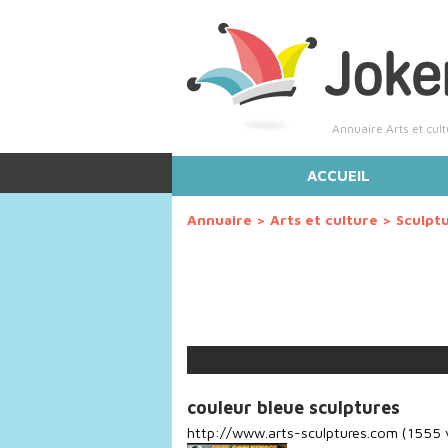
Annuaire Arts et cult
ACCUEIL
Annuaire
>
Arts et culture
>
Sculpt
couleur bleue sculptures
http://www.arts-sculptures.com
(1555 v