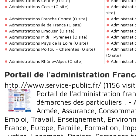
Administrations Centre
(0 site)
Administrat
Administrations Corse
(0 site)
Administrat
site)
Administrations Franche Comté
(0 site)
Administrat
Administrations Ile de France
(0 site)
Administrati
Administrations Limousin
(0 site)
Administrati
Administrations Midi - Pyrénées
(0 site)
Administrati
Administrations Pays de la Loire
(0 site)
Administrati
Administrations Poitou - Charentes
(0 site)
Administrati
(0 site)
Administrations Rhône-Alpes
(0 site)
Administrati
Portail de l'administration Franç
http://www.service-public.fr/
(1156 visit
Portail de l'administration fran
démarches des particuliers : • 
Armée, Assurance, Consommati
Emploi, Travail, Enseignement, Environ
France, Europe, Famille, Formation, Imp