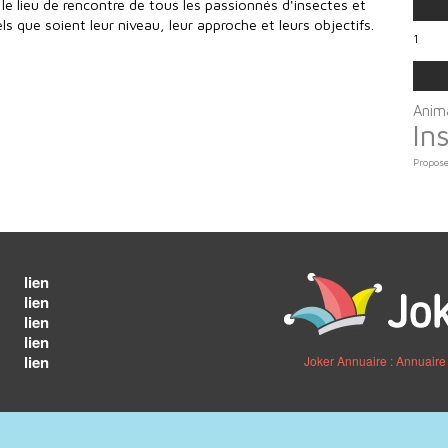
t le lieu de rencontre de tous les passionnés d'insectes et
s que soient leur niveau, leur approche et leurs objectifs.
1
Anim
In
Propose
lien
lien
lien
lien
lien
Joker Annuaire : Annuaire