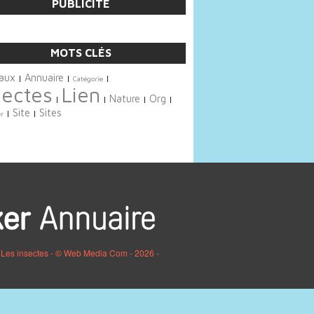
PUBLICITÉ
MOTS CLÉS
aux
Annuaire
|
|
|
Catégorie
sectes
Lien
Nature
Org
|
|
|
|
Site
Sites
|
|
r
 Les insectes - © Web Media Com - 2026 -