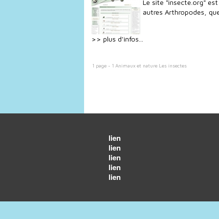
Le site "insecte.org" es
autres Arthropodes, quel
>> plus d'infos...
1 page - 1 Animaux et nature Les insectes
lien
lien
lien
lien
lien