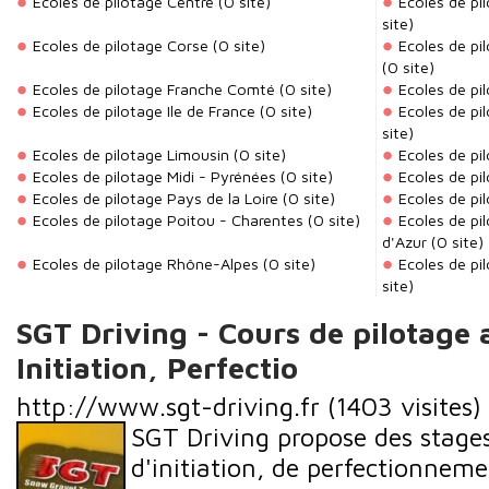
Ecoles de pilotage Centre
(0 site)
Ecoles de p
site)
Ecoles de pilotage Corse
(0 site)
Ecoles de p
(0 site)
Ecoles de pilotage Franche Comté
(0 site)
Ecoles de p
Ecoles de pilotage Ile de France
(0 site)
Ecoles de pi
site)
Ecoles de pilotage Limousin
(0 site)
Ecoles de pi
Ecoles de pilotage Midi - Pyrénées
(0 site)
Ecoles de pi
Ecoles de pilotage Pays de la Loire
(0 site)
Ecoles de pi
Ecoles de pilotage Poitou - Charentes
(0 site)
Ecoles de pi
d'Azur
(0 site)
Ecoles de pilotage Rhône-Alpes
(0 site)
Ecoles de pi
site)
SGT Driving - Cours de pilotage
Initiation, Perfectio
http://www.sgt-driving.fr
(1403 visites)
SGT Driving propose des stage
d'initiation, de perfectionnem