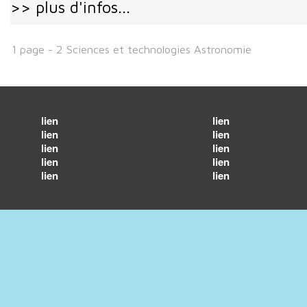
>> plus d'infos...
1 page - 2 Sciences et technologies Astronomie
lien
lien
lien
lien
lien
lien
lien
lien
lien
lien