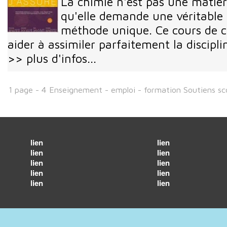
La chimie n'est pas une matièr
qu'elle demande une véritable
méthode unique. Ce cours de c
aider à assimiler parfaitement la discipli
>> plus d'infos...
1 page - 4 Enseignement - emploi - formation Soutiens sco
lien
lien
lien
lien
lien
lien
lien
lien
lien
lien