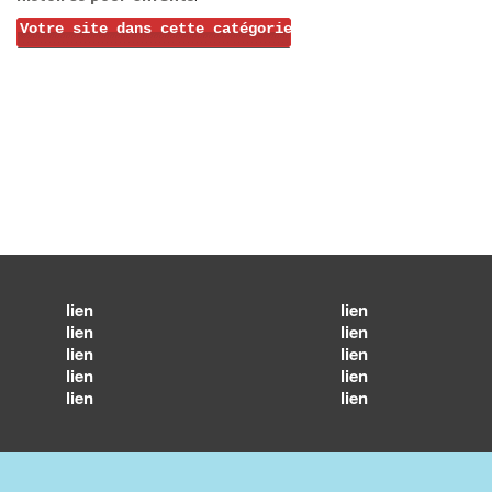
Votre site dans cette catégorie
lien
lien
lien
lien
lien
lien
lien
lien
lien
lien