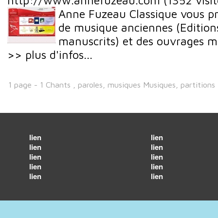
http://www.annefuzeau.com
(1352 visit
Anne Fuzeau Classique vous pr
de musique anciennes (Editions
manuscrits) et des ouvrages m
>> plus d'infos...
1 page - 1 Chants , paroles, musiques Musiques, partitions
lien
lien
lien
lien
lien
lien
lien
lien
lien
lien